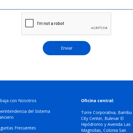
abaja con Nosotros
Oficina central:
erintendencia del Sistema
Torre Corporativa, Bambu
nanciero
City Center, Bulevar El
Hipódromo y Avenida Las
eguntas Frecuentes
Magnolias, Colonia San